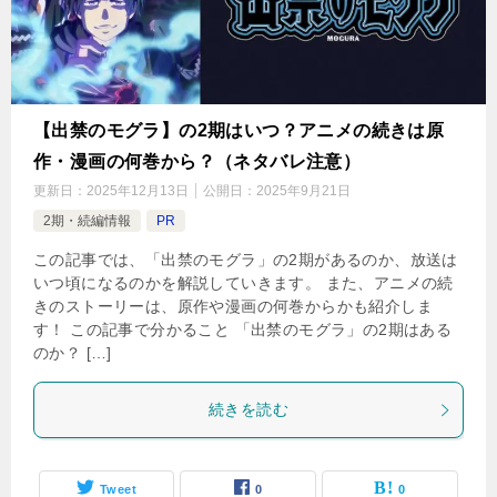
【出禁のモグラ】の2期はいつ？アニメの続きは原
作・漫画の何巻から？（ネタバレ注意）
更新日：
2025年12月13日
公開日：
2025年9月21日
2期・続編情報
PR
この記事では、「出禁のモグラ」の2期があるのか、放送は
いつ頃になるのかを解説していきます。 また、アニメの続
きのストーリーは、原作や漫画の何巻からかも紹介しま
す！ この記事で分かること 「出禁のモグラ」の2期はある
のか？ […]
続きを読む
Tweet
0
0