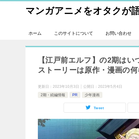
マンガアニメをオタクが
ホーム
このサイトについて
お問い合わせ
【江戸前エルフ】の2期はい
ストーリーは原作・漫画の何
更新日：
2023年10月3日
公開日：
2023年5月4日
2期・続編情報
PR
少年漫画
Tweet