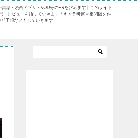
電子書籍・漫画アプリ・VOD等のPRを含みます】このサイト
想・レビューを語っていきます！キャラ考察や相関図を作
2期予想などもしていきます！