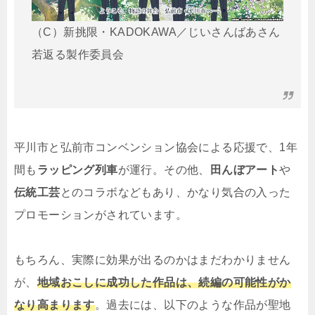
（C）新挑限・KADOKAWA／じいさんばあさん
若返る製作委員会
平川市と弘前市コンベンション協会による応援で、1年
間も
ラッピング列車
が運行。その他、
田んぼアート
や
伝統工芸
とのコラボなどもあり、かなり気合の入った
プロモーションがされています。
もちろん、実際に効果が出るのかはまだわかりません
が、
地域おこしに成功した作品は、続編の可能性がか
なり高まります
。過去には、以下のような作品が聖地