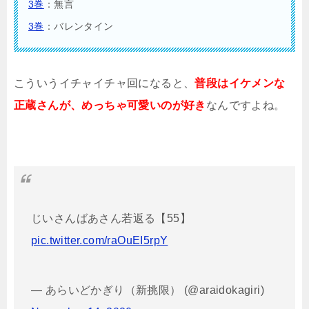
3巻
：無言
3巻
：バレンタイン
こういうイチャイチャ回になると、
普段はイケメンな
正蔵さんが、めっちゃ可愛いのが好き
なんですよね。
じいさんばあさん若返る【55】
pic.twitter.com/raOuEI5rpY
— あらいどかぎり（新挑限） (@araidokagiri)