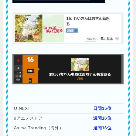
サイト名
順位
U-NEXT
日間15位
dアニメストア
週間16位
Anime Trending（海外）
週間16位