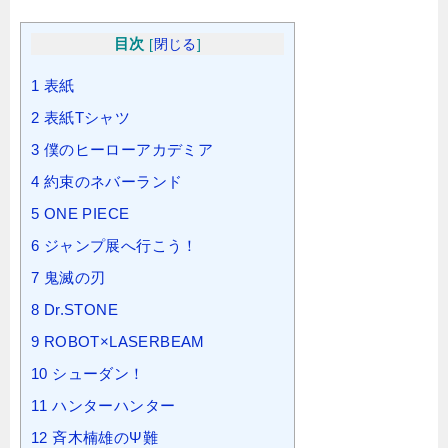
目次
[
閉じる
]
1
表紙
2
表紙Tシャツ
3
僕のヒーローアカデミア
4
約束のネバーランド
5
ONE PIECE
6
ジャンプ展へ行こう！
7
鬼滅の刃
8
Dr.STONE
9
ROBOT×LASERBEAM
10
シューダン！
11
ハンターハンター
12
斉木楠雄のΨ難