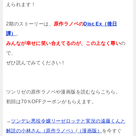
えられます！
2期のストーリーは、
原作ラノベの
Disc Ex（後日
譚）
。
みんなが幸せに笑い合えてるのが、この上なく尊い
の
で、
ぜひ読んでみてください！
ツンリゼの原作ラノベや漫画版を読むならこちら。
初回は70％OFFクーポンがもらえます。
→
ツンデレ悪役令嬢リーゼロッテと実況の遠藤くんと
解説の小林さん（原作ラノベ）
/
（漫画版）
を今すぐ