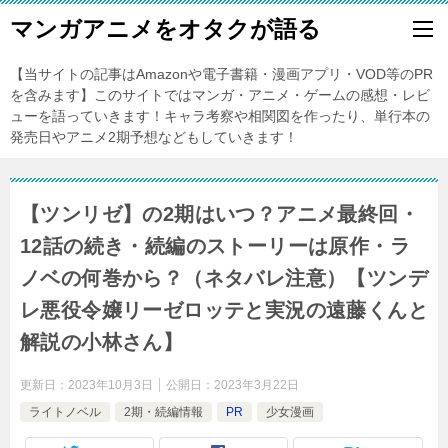
マンガアニメをオタクが語る
【当サイトの記事はAmazonや電子書籍・漫画アプリ・VOD等のPR
を含みます】このサイトではマンガ・アニメ・ゲームの感想・レビ
ューを語っていきます！キャラ考察や相関図を作ったり、単行本の
発売日やアニメ2期予想などもしていきます！
【ツンリゼ】の2期はいつ？アニメ最終回・
12話の続き・続編のストーリーは原作・ラ
ノベの何巻から？（ネタバレ注意）【ツンデ
レ悪役令嬢リーゼロッテと実況の遠藤くんと
解説の小林さん】
更新日：
2023年10月3日
公開日：
2023年3月22日
ライトノベル
2期・続編情報
PR
少女漫画