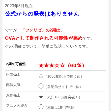
2023年3月現在、
公式からの発表はありません。
ですが、
「ツンリゼ」の2期は、
OVAとして制作される可能性が高め
です。
その理由について、簡単に説明していきます。
2期の可能性
★★★☆☆（60％）
円盤売上
△
（1000枚以下で控えめ）
配信人気
◯
（各配信サイトで中位）
原作売上
★
（累計100万部突破！）
アニメの続き
◯
（本編は1期で完結