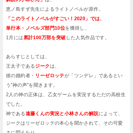
恵ノ島すず先生によるライトノベルが原作。
「このライトノベルがすごい！2020」では、
単行本・ノベルズ部門10位
を獲得し、
1月には
累計100万部を突破
した人気作品です。
あらすじとしては、
王太子である
ジーク
は、
彼の婚約者・
リーゼロッテ
が「ツンデレ」であるとい
う”神の声”を聞きます。
2人の神の正体は、乙女ゲームを実況するただの高校生
でした。
神である
遠藤くんの実況と小林さんの解説
によって、
ジークはリーゼロッテの本心を聞かされて、その可愛
さに悶えたり、