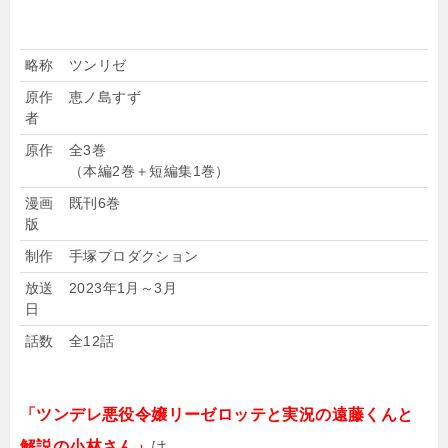
作品
ツンデレ悪役令嬢リーゼロッテと実況の遠藤くんと解
名
説の小林さん
略称
ツンリゼ
原作
恵ノ島すず
者
原作
全3巻
（本編2巻＋短編集1巻）
漫画
既刊6巻
版
制作
手塚プロダクション
放送
2023年1月～3月
日
話数
全12話
「ツンデレ悪役令嬢リーゼロッテと実況の遠藤くんと
解説の小林さん」
は、