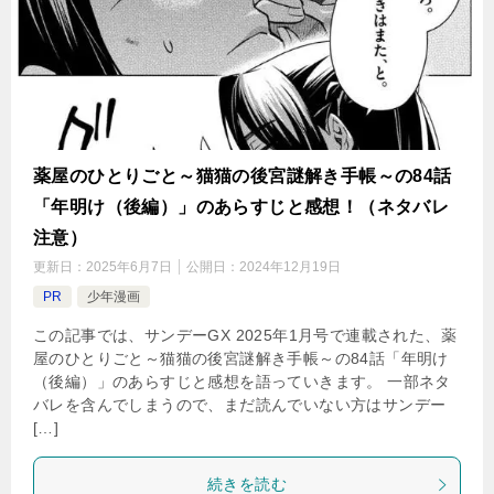
薬屋のひとりごと～猫猫の後宮謎解き手帳～の84話
「年明け（後編）」のあらすじと感想！（ネタバレ
注意）
更新日：
2025年6月7日
公開日：
2024年12月19日
PR
少年漫画
この記事では、サンデーGX 2025年1月号で連載された、薬
屋のひとりごと～猫猫の後宮謎解き手帳～の84話「年明け
（後編）」のあらすじと感想を語っていきます。 一部ネタ
バレを含んでしまうので、まだ読んでいない方はサンデー
[…]
続きを読む