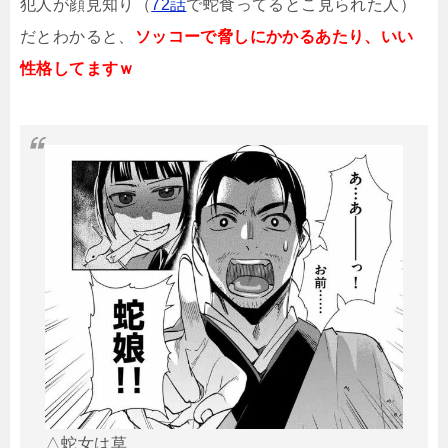
犯人が顔見知り（
72話
で蛇食ってるとこ見られた人）
だとわかると、
ソッコーで脅しにかかるあたり、いい
性格してますｗ
△蛇女は草