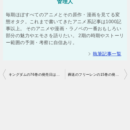
管理人
毎期ほぼすべてのアニメとその原作・漫画を見てる変
態オタク。これまで書いてきたアニメ系記事は1000記
事以上。 そのアニメや漫画・ラノベの一番おもしろい
部分の魅力やエモさを語りたい。 2期の時期やストーリ
ー範囲の予測・考察に自信あり。
執筆記事一覧
投
キングダムの76巻の発売日はいつ？あらすじ・感想！（ネタバレ注意）
葬送のフリーレンの15巻の発売日はいつ？あらすじ・感想！（ネタバレ注意）
稿
ナ
ビ
ゲ
ー
シ