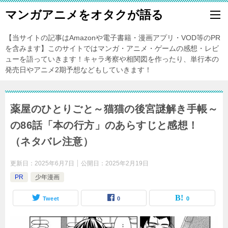
マンガアニメをオタクが語る
【当サイトの記事はAmazonや電子書籍・漫画アプリ・VOD等のPR
を含みます】このサイトではマンガ・アニメ・ゲームの感想・レビ
ューを語っていきます！キャラ考察や相関図を作ったり、単行本の
発売日やアニメ2期予想などもしていきます！
薬屋のひとりごと～猫猫の後宮謎解き手帳～
の86話「本の行方」のあらすじと感想！
（ネタバレ注意）
更新日：
2025年6月7日
公開日：
2025年2月19日
PR
少年漫画
Tweet
0
0