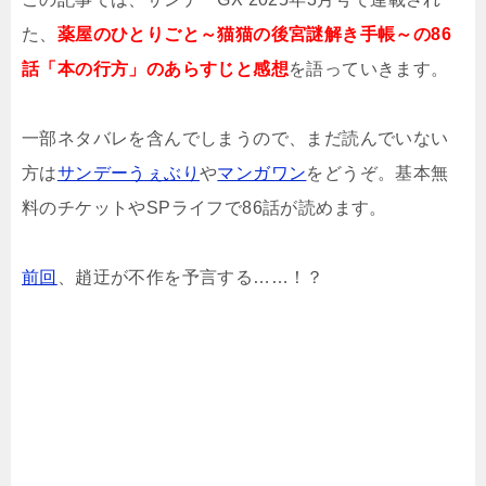
た、
薬屋のひとりごと～猫猫の後宮謎解き手帳～の86
話「本の行方」のあらすじと感想
を語っていきます。
一部ネタバレを含んでしまうので、まだ読んでいない
方は
サンデーうぇぶり
や
マンガワン
をどうぞ。基本無
料のチケットやSPライフで86話が読めます。
前回
、趙迂が不作を予言する……！？