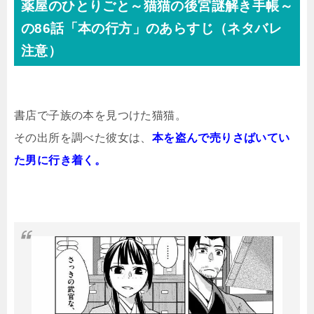
薬屋のひとりごと～猫猫の後宮謎解き手帳～
の86話「本の行方」のあらすじ（ネタバレ
注意）
書店で子族の本を見つけた猫猫。
その出所を調べた彼女は、
本を盗んで売りさばいてい
た男に行き着く。