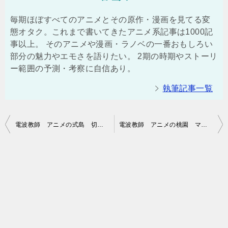
毎期ほぼすべてのアニメとその原作・漫画を見てる変
態オタク。これまで書いてきたアニメ系記事は1000記
事以上。 そのアニメや漫画・ラノベの一番おもしろい
部分の魅力やエモさを語りたい。 2期の時期やストーリ
ー範囲の予測・考察に自信あり。
執筆記事一覧
投
電波教師 アニメの式島 切子の声優や鑑とのフラグ【画像】
電波教師 アニメの桃園 マキナの声優や鑑とのフラグ【画像】
稿
ナ
ビ
ゲ
ー
シ