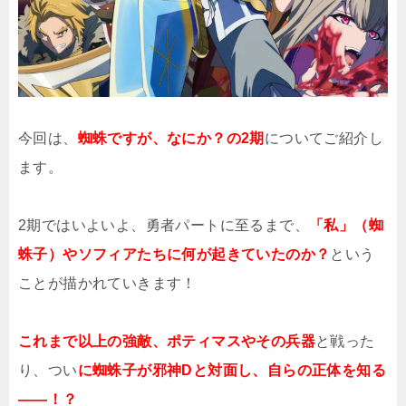
今回は、
蜘蛛ですが、なにか？の2期
についてご紹介し
ます。
2期ではいよいよ、勇者パートに至るまで、
「私」（蜘
蛛子）やソフィアたちに何が起きていたのか？
という
ことが描かれていきます！
これまで以上の強敵、ポティマスやその兵器
と戦った
り、つい
に蜘蛛子が邪神Dと対面し、自らの正体を知る
――！？