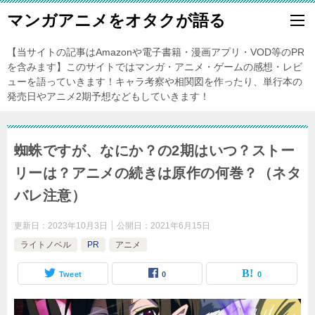
マンガアニメをオタクが語る
【当サイトの記事はAmazonや電子書籍・漫画アプリ・VOD等のPR
を含みます】このサイトではマンガ・アニメ・ゲームの感想・レビ
ューを語っていきます！キャラ考察や相関図を作ったり、単行本の
発売日やアニメ2期予想などもしていきます！
蜘蛛ですが、なにか？の2期はいつ？ストー
リーは？アニメの続きは原作の何巻？（ネタ
バレ注意）
更新日：
2023年10月3日
公開日：
2021年6月15日
ライトノベル
PR
アニメ
Tweet
0
0