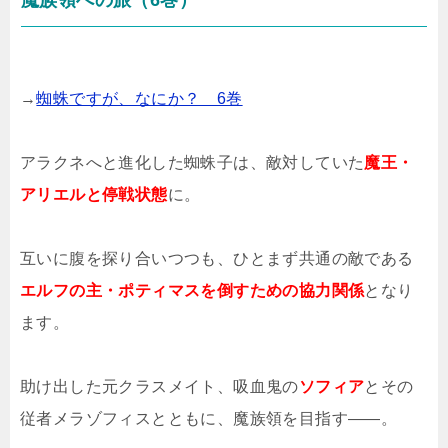
魔族領への旅（6巻）
→
蜘蛛ですが、なにか？ 6巻
アラクネへと進化した蜘蛛子は、敵対していた
魔王・
アリエルと停戦状態
に。
互いに腹を探り合いつつも、ひとまず共通の敵である
エルフの主・ポティマスを倒すための協力関係
となり
ます。
助け出した元クラスメイト、吸血鬼の
ソフィア
とその
従者メラゾフィスとともに、魔族領を目指す――。