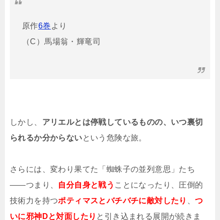
原作
6巻
より
（C）馬場翁・輝竜司
しかし、
アリエルとは停戦しているものの、いつ裏切
られるか分からない
という危険な旅。
さらには、変わり果てた「蜘蛛子の並列意思」たち
――つまり、
自分自身と戦う
ことになったり、圧倒的
技術力を持つ
ポティマスとバチバチに敵対したり
、
つ
いに邪神Dと対面したり
と引き込まれる展開が続きま