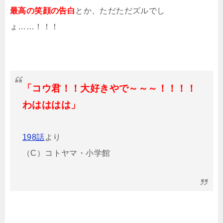
最高の笑顔の告白
とか、ただただズルでし
ょ……！！！
「コウ君！！大好きやで～～～！！！！
わはははは」
198話
より
（C）コトヤマ・小学館