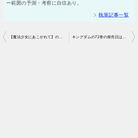
ー範囲の予測・考察に自信あり。
執筆記事一覧
投
【魔法少女にあこがれて】のアニメ2話「その名は、マジアベーゼ！」のあこがれver.（無修正・規制なし）はある？原作・漫画のあらすじ・感想！（ネタバレ注意）【まほあこ】
キングダムの72巻の発売日はいつ？表紙や特典にあらすじや感想！（ネタバレ注意）
稿
ナ
ビ
ゲ
ー
シ
ョ
ン