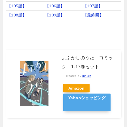
【195話】
【196話】
【197話】
【198話】
【199話】
【最終回】
よふかしのうた コミッ
ク 1-17巻セット
created by
Rinker
Amazon
Yahooショッピング