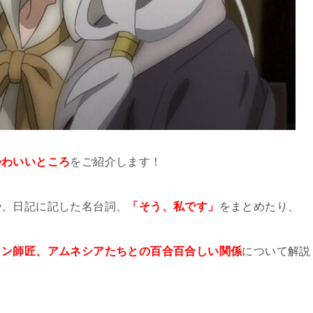
かわいいところ
をご紹介します！
や、日記に記した名台詞、
「そう、私です」
をまとめたり、
ラン師匠、アムネシアたちとの百合百合しい関係
について解説