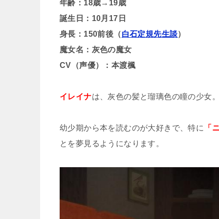
年齢：18歳→19歳
誕生日：10月17日
身長：150前後（
白石定規先生談
）
魔女名：灰色の魔女
CV（声優）：本渡楓
イレイナ
は、灰色の髪と瑠璃色の瞳の少女
幼少期から本を読むのが大好きで、特に
「
とを夢見るようになります。