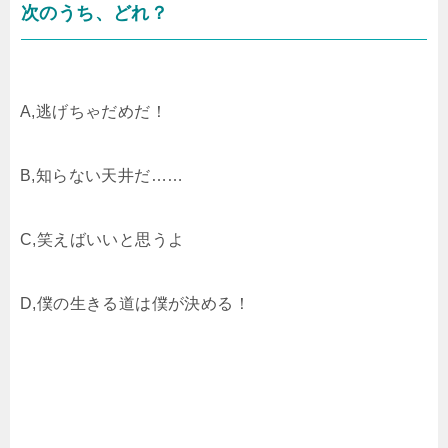
次のうち、どれ？
A,逃げちゃだめだ！
B,知らない天井だ……
C,笑えばいいと思うよ
D,僕の生きる道は僕が決める！