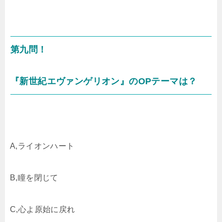
第九問！
『新世紀エヴァンゲリオン』のOPテーマは？
A,ライオンハート
B,瞳を閉じて
C,心よ原始に戻れ