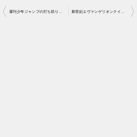
投
週刊少年ジャンプの打ち切り漫画２０１５年版！２０１６年も考察！
新世紀エヴァンゲリオンクイズ！！【初級編 解答】
稿
ナ
ビ
ゲ
ー
シ
ョ
ン