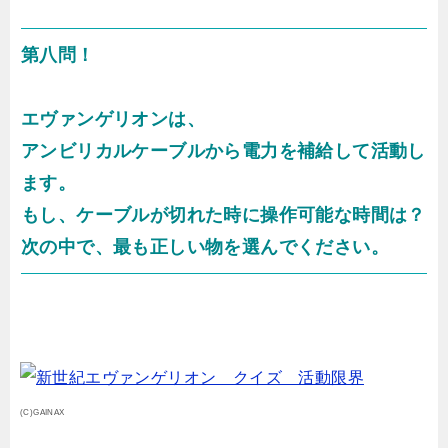
第八問！
エヴァンゲリオンは、
アンビリカルケーブルから電力を補給して活動し
ます。
もし、ケーブルが切れた時に操作可能な時間は？
次の中で、最も正しい物を選んでください。
(C)GAINAX