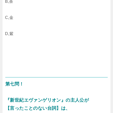
B,茶
C,金
D,紫
第七問！
『新世紀エヴァンゲリオン』の主人公が
【言ったことのない台詞】は、