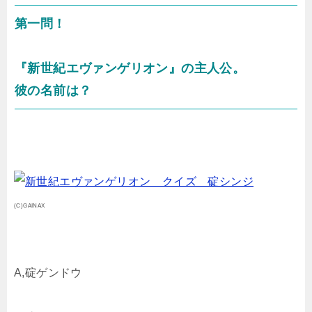
第一問！
『新世紀エヴァンゲリオン』の主人公。
彼の名前は？
(C)GAINAX
A,碇ゲンドウ