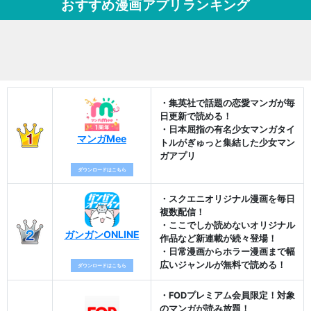
おすすめ漫画アプリランキング