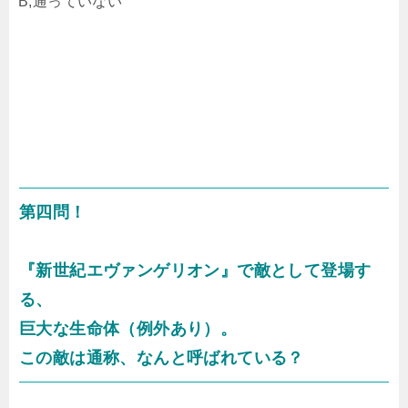
B,通っていない
第四問！
『新世紀エヴァンゲリオン』で敵として登場す
る、
巨大な生命体（例外あり）。
この敵は通称、なんと呼ばれている？