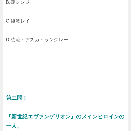
B,碇シンジ
C,綾波レイ
D,惣流・アスカ・ラングレー
第二問！
『新世紀エヴァンゲリオン』のメインヒロインの
一人、