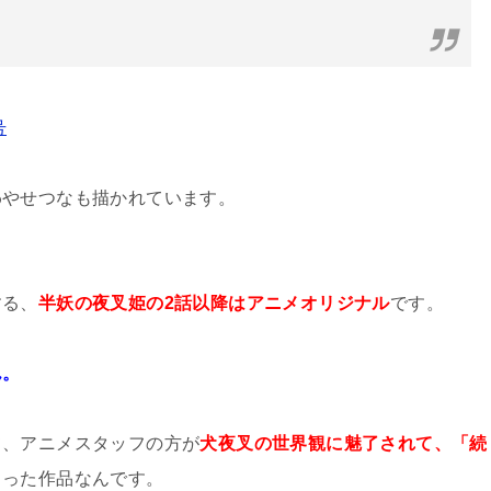
号
わやせつなも描かれています。
する、
半妖の夜叉姫の2話以降はアニメオリジナル
です。
ん。
て、アニメスタッフの方が
犬夜叉の世界観に魅了されて、「続
まった作品なんです。