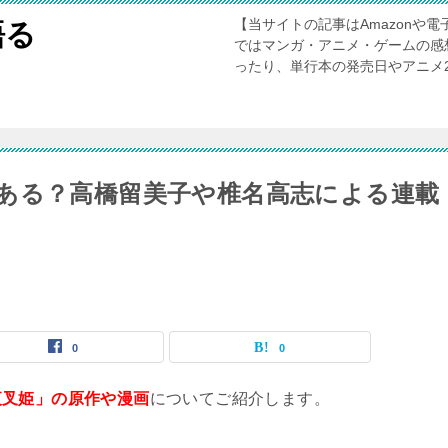
【当サイトの記事はAmazonや
語る
ではマンガ・アニメ・ゲームの感
ったり、単行本の発売日やアニメ
ある？高橋留美子や椎名高志による連載
0
0
夜叉姫」の原作や漫画
についてご紹介します。