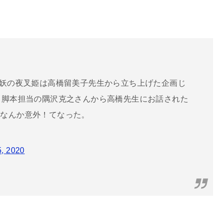
半妖の夜叉姫は高橋留美子先生から立ち上げた企画じ
・脚本担当の隅沢克之さんから高橋先生にお話された
てなんか意外！てなった。
5, 2020