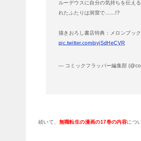
ルーデウスに自分の気持ちを伝え
れたふたりは洞窟で……!?
描きおろし書店特典：メロンブッ
pic.twitter.com/pyjSdHeCVR
— コミックフラッパー編集部 (@comic
続いて、
無職転生の漫画の17巻の内容
につ