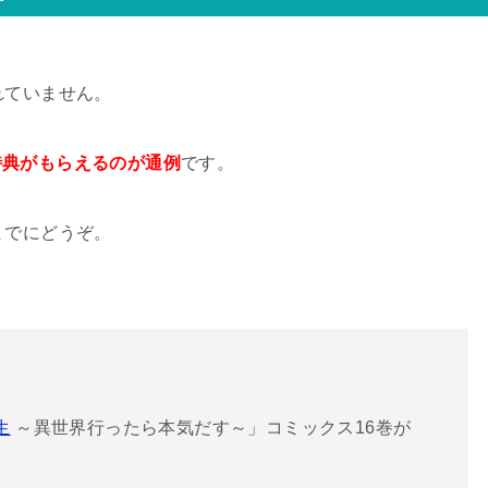
れていません。
特典がもらえるのが通例
です。
までにどうぞ。
生
～異世界行ったら本気だす～」コミックス16巻が