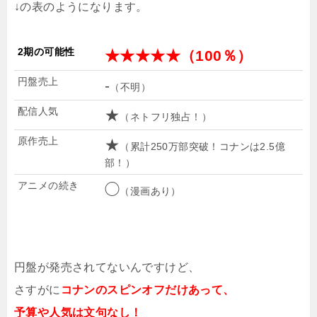
↓の表のようになります。
2期の可能性
★★★★★（100％）
円盤売上
-
（不明）
配信人気
★
（ネトフリ独占！）
原作売上
★
（累計250万部突破！コナンは2.5億
部！）
アニメの続き
◯
（漫画あり）
円盤が発売されてないんですけど、
さすがに
コナンのスピンオフだけあって、
予算や人気は文句なし！