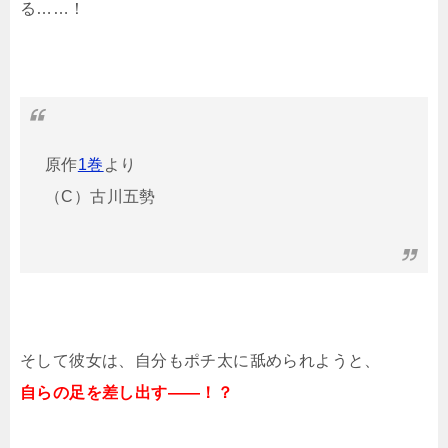
る……！
原作
1巻
より
（C）古川五勢
そして彼女は、自分もポチ太に舐められようと、
自らの足を差し出す――！？