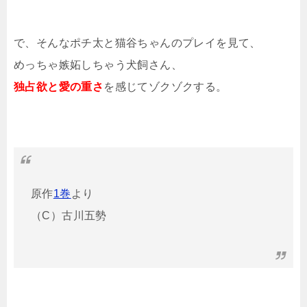
で、そんなポチ太と猫谷ちゃんのプレイを見て、
めっちゃ嫉妬しちゃう犬飼さん、
独占欲と愛の重さ
を感じてゾクゾクする。
原作
1巻
より
（C）古川五勢