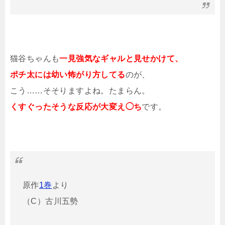
猫谷ちゃんも
一見強気なギャルと見せかけて、
ポチ太には幼い怖がり方してる
のが、
こう……そそりますよね。たまらん。
くすぐったそうな反応が大変え◯ち
です。
原作
1巻
より
（C）古川五勢