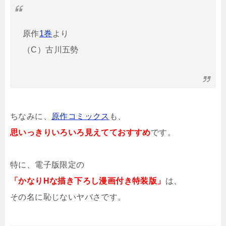
原作
1巻
より
（C）古川五勢
ちなみに、
原作コミックス
も、
思いっきりいろいろ見えてておすすめ
です。
特に、電子版限定の
「かなりHな描き下ろし漫画付き特装版」
は、
その名に恥じないヤバさです。