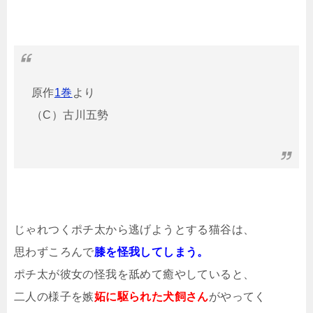
原作
1巻
より
（C）古川五勢
じゃれつくポチ太から逃げようとする猫谷は、
思わずころんで
膝を怪我してしまう。
ポチ太が彼女の怪我を舐めて癒やしていると、
二人の様子を嫉
妬に駆られた犬飼さん
がやってく