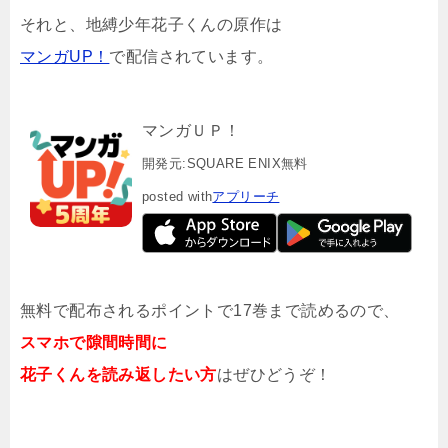
それと、地縛少年花子くんの原作は
マンガUP！
で配信されています。
マンガＵＰ！
開発元:
SQUARE ENIX
無料
posted with
アプリーチ
無料で配布されるポイントで17巻まで読めるので、
スマホで隙間時間に
花子くんを読み返したい方
はぜひどうぞ！