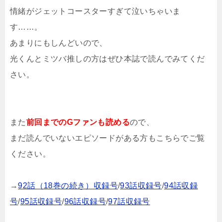
情緒がジェットコースターすぎて泣いちゃいま
す……。
あまりにもしんどいので、
光くんとミツバ推しの方はぜひ本誌で読んでみてくだ
さい。
また
前回までのGファンも読める
ので、
まだ読んでいないエピソードがある方もこちらでご覧
ください。
→
92話（18巻の続き）収録号
/
93話収録号
/
94話収録
号
/
95話収録号
/
96話収録号
/
97話収録号