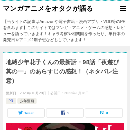
マンガアニメをオタクが語る
【当サイトの記事はAmazonや電子書籍・漫画アプリ・VOD等のPR
を含みます】このサイトではマンガ・アニメ・ゲームの感想・レビ
ューを語っていきます！キャラ考察や相関図を作ったり、単行本の
発売日やアニメ2期予想などもしていきます！
地縛少年花子くんの最新話・98話「夜遊び
其の一」のあらすじの感想！（ネタバレ注
意）
更新日：
2023年10月29日
公開日：
2023年1月18日
PR
少年漫画
Tweet
0
0