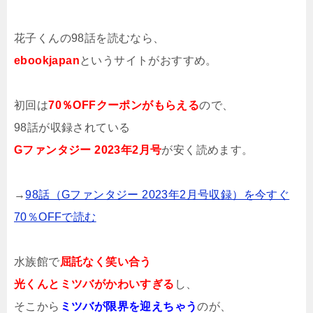
花子くんの98話を読むなら、
ebookjapan
というサイトがおすすめ。
初回は
70％OFFクーポンがもらえる
ので、
98話が収録されている
Gファンタジー 2023年2月号
が安く読めます。
→
98話（Gファンタジー 2023年2月号収録）を今すぐ
70％OFFで読む
水族館で
屈託なく笑い合う
光くんとミツバがかわいすぎる
し、
そこから
ミツバが限界を迎えちゃう
のが、