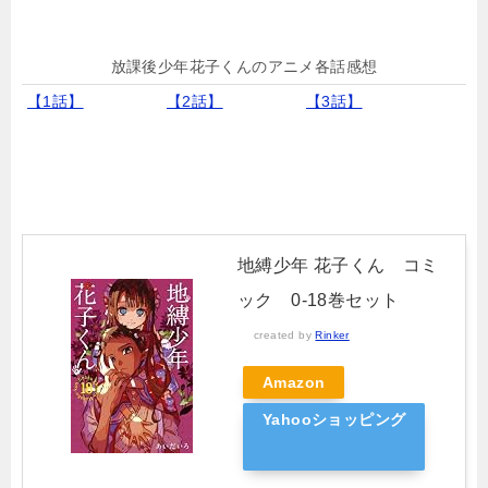
放課後少年花子くんのアニメ各話感想
【1話】
【2話】
【3話】
地縛少年 花子くん コミ
ック 0-18巻セット
created by
Rinker
Amazon
Yahooショッピング