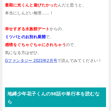
最期に光くんと遊びたかった
んだと思うと、
本当にしんどい無理……！
幸せすぎる水族館デート
からの、
ミツバとのお別れ展開
で、
感情をぐちゃぐちゃにされちゃう
ので、
気になる方はぜひ、
Gファンタジー 2023年2月号
で読んでみてください！
地縛少年花子くんの98話や単行本を読むな
ら