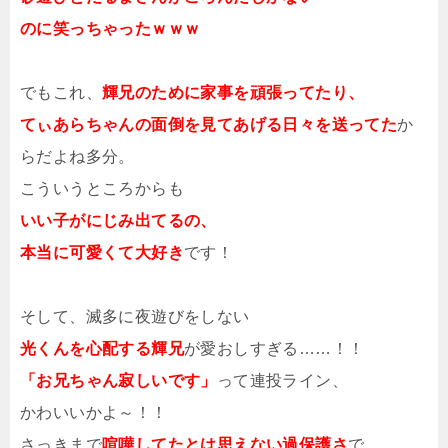
のに笑っちゃったｗｗｗ
でもこれ、
輝兄のために家事を頑張ってたり、
てぃあらちゃんの面倒を見てあげる日々を送ってた
か
らだよね多分。
こういうところからも
いい子がにじみ出てるの、
本当に可愛くて大好き
です！
そして、滅多に夜遊びをしない
光くんを心配する輝兄
が愛おしすぎる……！！
「お兄ちゃん寂しいです」
って連投ライン、
かわいいかよ～！！
さっきまで
喧嘩してたとは思えない過保護さ
で、