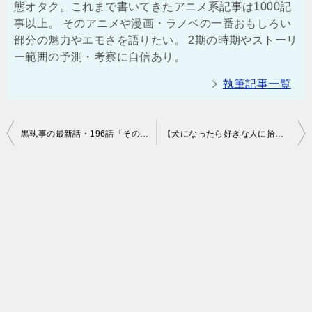
態オタク。これまで書いてきたアニメ系記事は1000記
事以上。 そのアニメや漫画・ラノベの一番おもしろい
部分の魅力やエモさを語りたい。 2期の時期やストーリ
ー範囲の予測・考察に自信あり。
執筆記事一覧
投
黒執事の最新話・196話「その執事、連想」のあらすじの感想！（ネタバレ注意）
【犬になったら好きな人に拾われた。】のアニメの3話「こわがるネコ。」の無修正・規制なしバージョン（ワンダフルver.）はある？原作・漫画のあらすじの感想！（ネタバレ注意）【犬ひろ】
稿
ナ
ビ
ゲ
ー
シ
ョ
ン