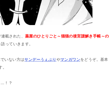
号で連載された、
薬屋のひとりごと～猫猫の後宮謎解き手帳～の
を語っていきます。
んでいない方は
サンデーうぇぶり
や
マンガワン
をどうぞ。基本
す。
……！？