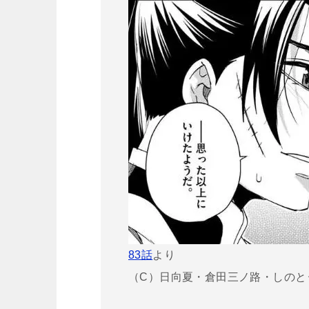
83話
より
（C）日向夏・倉田三ノ路・しのと