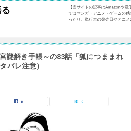
【当サイトの記事はAmazonや
語る
ではマンガ・アニメ・ゲームの感
ったり、単行本の発売日やアニメ
宮謎解き手帳～の83話「狐につままれ
タバレ注意）
0
0