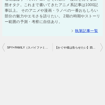
態オタク。これまで書いてきたアニメ系記事は1000記
事以上。 そのアニメや漫画・ラノベの一番おもしろい
部分の魅力やエモさを語りたい。 2期の時期やストーリ
ー範囲の予測・考察に自信あり。
執筆記事一覧
投
SPY×FAMILY（スパイファミリー）の10巻の発売日はいつ？表紙や特典にあらすじや感想！ロイド（黄昏）の過去が明らかに！？（ネタバレ注意）
【かぐや様は告らせたい】四宮かぐやがかわいい！白銀との恋愛・キスシーン・告白・「セッ」のまとめ！（ネタバレ注意）
稿
ナ
ビ
ゲ
ー
シ
ョ