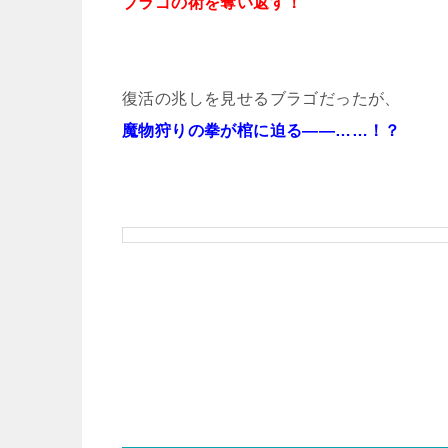
ブラゴの術を奪い返す！
復活の兆しを見せるブラゴだったが、
魔物狩りの拳が棺に迫る――……！？