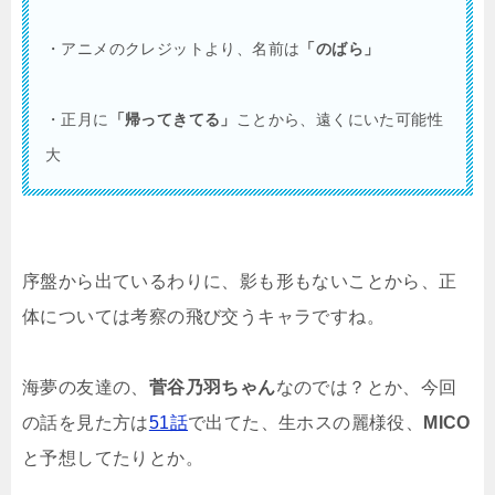
・アニメのクレジットより、名前は
「のばら」
・正月に
「帰ってきてる」
ことから、遠くにいた可能性
大
序盤から出ているわりに、影も形もないことから、正
体については考察の飛び交うキャラですね。
海夢の友達の、
菅谷乃羽ちゃん
なのでは？とか、今回
の話を見た方は
51話
で出てた、生ホスの麗様役、
MICO
と予想してたりとか。