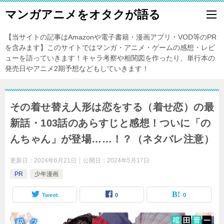
マンガアニメをオタクが語る
【当サイトの記事はAmazonや電子書籍・漫画アプリ・VOD等のPR
を含みます】このサイトではマンガ・アニメ・ゲームの感想・レビ
ューを語っていきます！キャラ考察や相関図を作ったり、単行本の
発売日やアニメ2期予想などもしていきます！
その着せ替え人形は恋をする（着せ恋）の最
新話・103話のあらすじと感想！ついに「の
んちゃん」が登場……！？（ネタバレ注意）
更新日：
2024年6月21日
公開日：
2024年5月17日
PR
少年漫画
Tweet
0
0