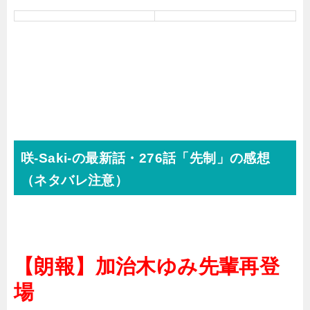
咲-Saki-の最新話・276話「先制」の感想
（ネタバレ注意）
【朗報】加治木ゆみ先輩再登
場