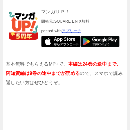
マンガＵＰ！
開発元:
SQUARE ENIX
無料
posted with
アプリーチ
基本無料でもらえるMP+で、
本編は24巻の途中まで、
阿知賀編は9巻の途中までが読める
ので、スマホで読み
返したい方はぜひどうぞ。