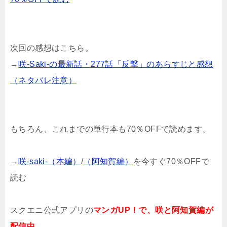
次回の感想はこちら。
→
咲-Saki-の最新話・277話「反撃」のあらすじと感想
（ネタバレ注意）
もちろん、これまでの単行本も70％OFFで読めます。
→
咲-saki-（本編）
/
（阿知賀編）
を今すぐ70％OFFで
読む
スクエニ公式アプリの
マンガUP！で、咲と阿知賀編が
配信中。