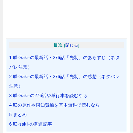
目次
[
閉じる
]
1
咲-Saki-の最新話・276話「先制」のあらすじ（ネタ
バレ注意）
2
咲-Saki-の最新話・276話「先制」の感想（ネタバレ
注意）
3
咲-Saki-の276話や単行本を読むなら
4
咲の原作や阿知賀編を基本無料で読むなら
5
まとめ
6
咲-saki-の関連記事