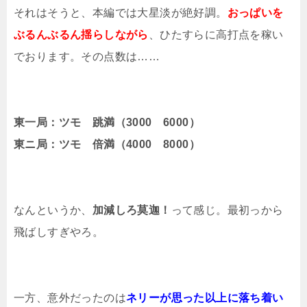
それはそうと、本編では大星淡が絶好調。
おっぱいを
ぶるんぶるん揺らしながら
、ひたすらに高打点を稼い
でおります。その点数は……
東一局：ツモ 跳満（3000 6000）
東ニ局：ツモ 倍満（4000 8000）
なんというか、
加減しろ莫迦！
って感じ。最初っから
飛ばしすぎやろ。
一方、意外だったのは
ネリーが思った以上に落ち着い