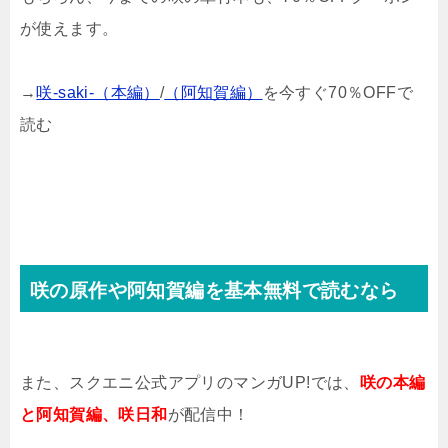
が使えます。
→
咲-saki-（本編）
/
（阿知賀編）
を今すぐ70％OFFで
読む
咲の原作や阿知賀編を基本無料で読むなら
また、スクエニ公式アプリのマンガUP!では、
咲の本編
と阿知賀編、咲日和
が配信中！