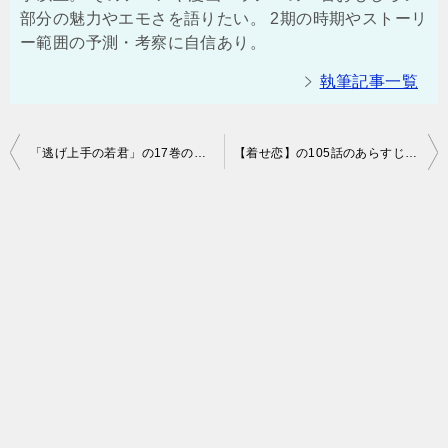
部分の魅力やエモさを語りたい。 2期の時期やストーリ
ー範囲の予測・考察に自信あり。
執筆記事一覧
投
「逃げ上手の若君」の17巻の発売日はいつ？あらすじと感想！（ネタバレ注意）
【着せ恋】の105話のあらすじと感想！（ネタバレ注意）【その着せ替え人形は恋をする】
稿
ナ
ビ
ゲ
ー
シ
ョ
ン