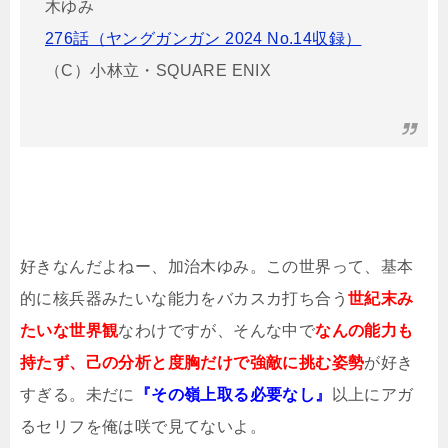
木ゆみ
276話（ヤングガンガン 2024 No.14収録）
（C）小林立・SQUARE ENIX
好きなんだよねー、加治木ゆみ。この世界って、基本
的に核兵器みたいな能力をバカスカ打ち合う
世紀末み
たいな世界観
なわけですが、そんな中で
なんの能力も
持たず、己の分析と度胸だけで強敵に挑む姿勢
が好き
すぎる。未だに
『その嶺上取る必要なし』
以上にアガ
るセリフを俺は咲で見てないよ。