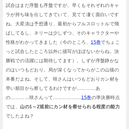
試合はまだ序盤も序盤ですが、早くもそれぞれのキャ
ラが持ち味を出してきていて、見てて凄く面白いです
ね。大星淡は予想通り、最初からフルスロットルで飛
ばしてるし、ネリーは少しずつ、そのキャラクターや
性格がわかってきました（今のところ、
15巻
でちょこ
っと試合したところ以外に描写がほぼないからね。決
勝戦での活躍には期待してます）。しずが序盤静かな
のはいつもどおり。局が深くなってからがこの山猿の
本番だよね。そして、咲さんはいつもどおりカン材を
早い順目から察してるわけですが…………あ
の…………咲さんって………………
15巻
の準決勝時点
では、
山の1～2巡前にカン材を察せられる程度の能力
でしたよね？