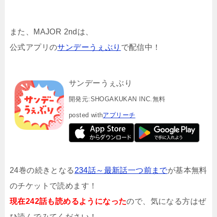
また、MAJOR 2ndは、
公式アプリの
サンデーうぇぶり
で配信中！
サンデーうぇぶり
開発元:
SHOGAKUKAN INC.
無料
posted with
アプリーチ
24巻の続きとなる
234話～最新話一つ前まで
が基本無料
のチケットで読めます！
現在242話も読めるようになった
ので、気になる方はぜ
ひ読んでみてください！