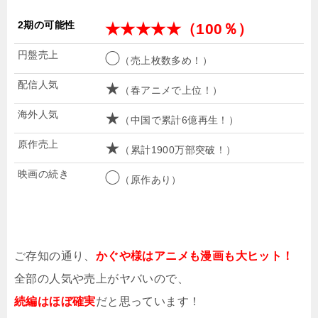
2期の可能性
★★★★★（100％）
円盤売上
◯
（売上枚数多め！）
配信人気
★
（春アニメで上位！）
海外人気
★
（中国で累計6億再生！）
原作売上
★
（累計1900万部突破！）
映画の続き
◯
（原作あり）
ご存知の通り、
かぐや様はアニメも漫画も大ヒット！
全部の人気や売上がヤバいので、
続編はほぼ確実
だと思っています！