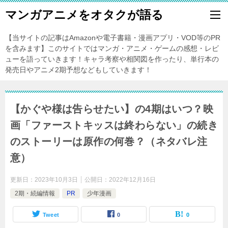
マンガアニメをオタクが語る
【当サイトの記事はAmazonや電子書籍・漫画アプリ・VOD等のPR
を含みます】このサイトではマンガ・アニメ・ゲームの感想・レビ
ューを語っていきます！キャラ考察や相関図を作ったり、単行本の
発売日やアニメ2期予想などもしていきます！
【かぐや様は告らせたい】の4期はいつ？映
画「ファーストキッスは終わらない」の続き
のストーリーは原作の何巻？（ネタバレ注
意）
更新日：
2023年10月3日
公開日：
2022年12月16日
2期・続編情報
PR
少年漫画
Tweet
0
0