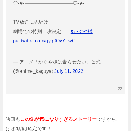
♡•♥︎•━━━━━━━━━━♡•♥︎•
TV放送に先駆け、
劇場での特別上映決定——
#かぐや様
pic.twitter.com/qyq0OvYTwO
— アニメ「かぐや様は告らせたい」公式
(@anime_kaguya)
July 11, 2022
映画も
この先が気になりすぎるストーリー
ですから、
ほぼ4期は確定です！