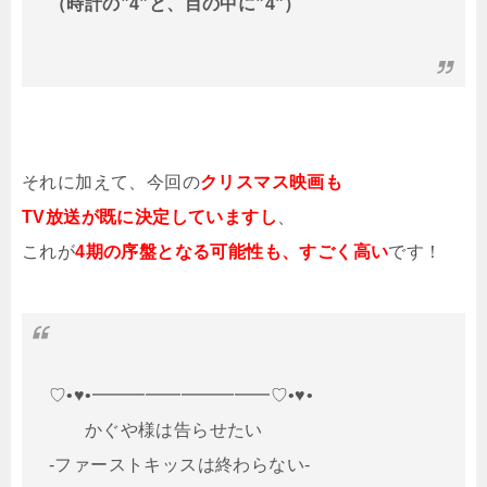
（時計の”4”と、目の中に”4”）
それに加えて、今回の
クリスマス映画も
TV放送が既に決定していますし
、
これが
4期の序盤となる可能性も、すごく高い
です！
♡•♥︎•━━━━━━━━━━♡•♥︎•
かぐや様は告らせたい
-ファーストキッスは終わらない-