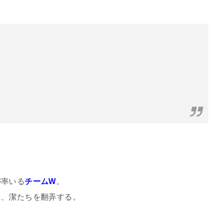
が率いる
チームW
。
に、潔たちを翻弄する。