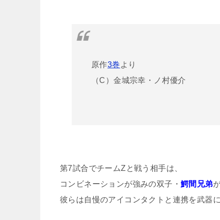
原作
3巻
より
（C）金城宗幸・ノ村優介
第7試合でチームZと戦う相手は、
コンビネーションが強みの双子・
鰐間兄弟
彼らは自慢のアイコンタクトと連携を武器