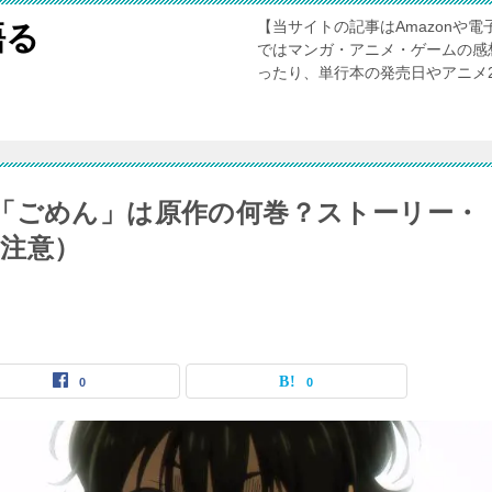
【当サイトの記事はAmazonや
語る
ではマンガ・アニメ・ゲームの感
ったり、単行本の発売日やアニメ
「ごめん」は原作の何巻？ストーリー・
注意）
0
0