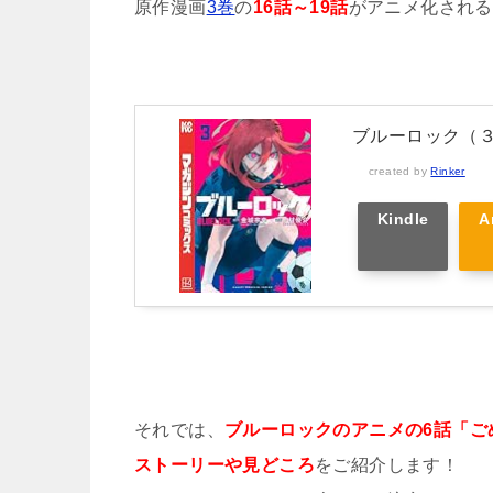
原作漫画
3巻
の
16話～19話
がアニメ化される
ブルーロック（３
created by
Rinker
Kindle
A
それでは、
ブルーロックのアニメの6話「ご
ストーリーや見どころ
をご紹介します！