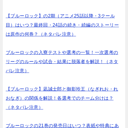
【ブルーロック】の2期（アニメ25話以降・3クール
目）はいつ？最終回・24話の続き・続編のストーリー
は原作の何巻？（ネタバレ注意）
ブルーロックの入寮テストや選考の一覧！一次選考の
リーグのルールや試合・結果に脱落者を解説！（ネタ
バレ注意）
【ブルーロック】凪誠士郎と御影玲王（なぎれお・れ
おなぎ）の関係を解説！各選考でのチーム分けは？
（ネタバレ注意）
ブルーロックの21巻の発売日はいつ？表紙や特典にあ