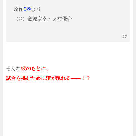
原作
9巻
より
（C）金城宗幸・ノ村優介
そんな
彼のもとに、
試合を挑むために潔が現れる――！？