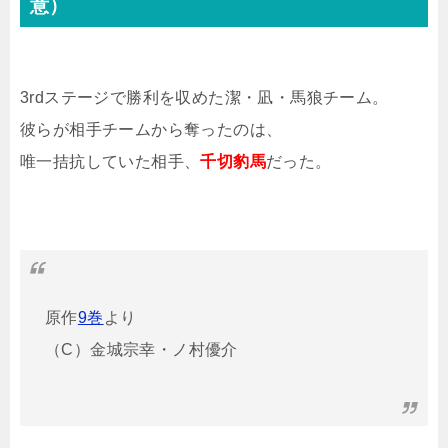
意）
3rdステージで勝利を収めた潔・凪・馬狼チーム。
彼らが相手チームから奪ったのは、
唯一拮抗していた相手、
千切豹馬
だった。
原作
9巻
より
（C）金城宗幸・ノ村優介