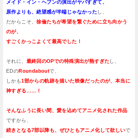
メイド・イン・ヘブンの演出がヤバすぎて、
原作よりも、絶望感が半端じゃなかった
し、
だからこそ、
徐倫たちが希望を繋ぐために立ち向かう
のが、
すごくかっこよくて最高でした！
それに、
最終回のOPでの特殊演出が熱すぎた
し、
EDの
Roundabout
で、
しかも
1部からの軌跡を描いた映像だったのが、本当に
神すぎる……！
そんなふうに長い間、愛を込めてアニメ化された作品
ですから、
続きとなる7部以降も、ぜひともアニメ化して欲しい
で