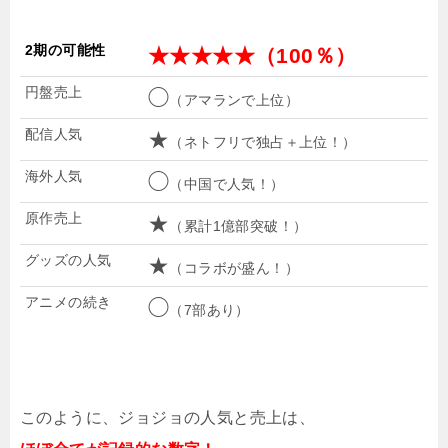
2期の可能性
★★★★★（100％）
円盤売上
◯
（アマランで上位）
配信人気
★
（ネトフリで独占＋上位！）
海外人気
◯
（中国で人気！）
原作売上
★
（累計1億部突破！）
グッズの人気
★
（コラボが盛ん！）
アニメの続き
◯
（7部あり）
このように、ジョジョの人気と売上は、