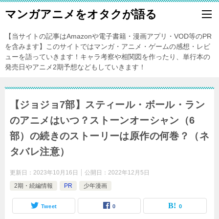
マンガアニメをオタクが語る
【当サイトの記事はAmazonや電子書籍・漫画アプリ・VOD等のPR
を含みます】このサイトではマンガ・アニメ・ゲームの感想・レビ
ューを語っていきます！キャラ考察や相関図を作ったり、単行本の
発売日やアニメ2期予想などもしていきます！
【ジョジョ7部】スティール・ボール・ラン
のアニメはいつ？ストーンオーシャン（6
部）の続きのストーリーは原作の何巻？（ネ
タバレ注意）
更新日：
2023年10月16日
公開日：
2022年12月5日
2期・続編情報
PR
少年漫画
Tweet
0
0