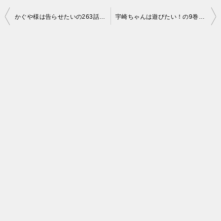
投
かぐや様は告らせたいの263話「四条眞妃と柏木渚と田沼翼の最終回（前編）」のストーリーと感想！（ネタバレ注意）
宇崎ちゃんは遊びたい！の9巻の発売日はいつ？表紙や特典にあらすじや感想！体操服の月さん可愛すぎるだろ!!（ネタバレ注意）
稿
ナ
ビ
ゲ
ー
シ
ョ
ン