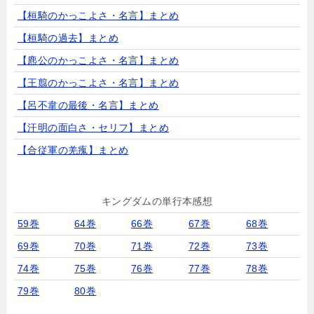
【桓騎のかっこよさ・名言】まとめ
【桓騎の過去】まとめ
【麃公のかっこよさ・名言】まとめ
【王翦のかっこよさ・名言】まとめ
【呂不韋の最後・名言】まとめ
【汗明の面白さ・セリフ】まとめ
【合従軍の羌瘣】まとめ
キングダムの単行本感想
59巻
64巻
66巻
67巻
68巻
69巻
70巻
71巻
72巻
73巻
74巻
75巻
76巻
77巻
78巻
79巻
80巻