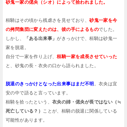
砂鬼一家の偲央（シオ）によって拾われました。
桓騎はその頃から残虐さを見せており、
砂鬼一家を今
の拷問集団に変えたのは、彼の手によるもの
でした。
しかし、
「ある出来事」
がきっかけで、桓騎は砂鬼一
家を脱退。
自分で一家を作り上げ、
桓騎一家を成長させていった
と、砂鬼の長・衣央の口から語られました。
脱退のきっかけとなった出来事はまだ不明
。衣央は宜
安の中で語ると言っています。
桓騎を拾ったという、
衣央の姉・偲央が長ではない（≒
死亡している？）
ことが、桓騎の脱退に関係している
可能性があります。