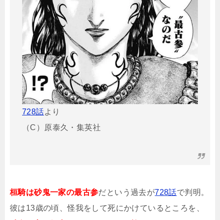
728話
より
（C）原泰久・集英社
桓騎は砂鬼一家の最古参
だという過去が
728話
で判明。
彼は13歳の頃、怪我をして死にかけているところを、