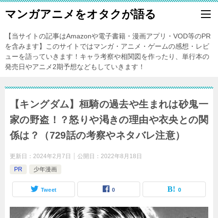
マンガアニメをオタクが語る
【当サイトの記事はAmazonや電子書籍・漫画アプリ・VOD等のPR
を含みます】このサイトではマンガ・アニメ・ゲームの感想・レビ
ューを語っていきます！キャラ考察や相関図を作ったり、単行本の
発売日やアニメ2期予想などもしていきます！
【キングダム】桓騎の過去や生まれは砂鬼一
家の野盗！？怒りや渇きの理由や衣央との関
係は？（729話の考察やネタバレ注意）
更新日：
2024年2月7日
公開日：
2022年8月18日
PR
少年漫画
Tweet
0
0