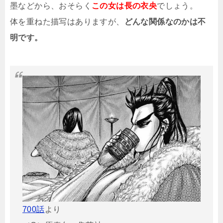
墨などから、おそらく
この女は長の衣央
でしょう。
体を重ねた描写はありますが、
どんな関係なのかは不
明です。
700話
より