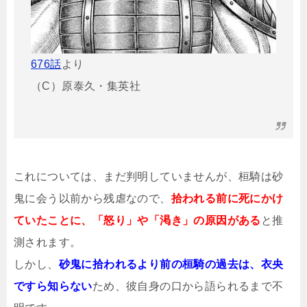
676話
より
（C）原泰久・集英社
これについては、まだ判明していませんが、桓騎は砂
鬼に会う以前から残虐なので、
拾われる前に死にかけ
ていたことに、「怒り」や「渇き」の原因がある
と推
測されます。
しかし、
砂鬼に拾われるより前の桓騎の過去は、衣央
ですら知らない
ため、彼自身の口から語られるまで不