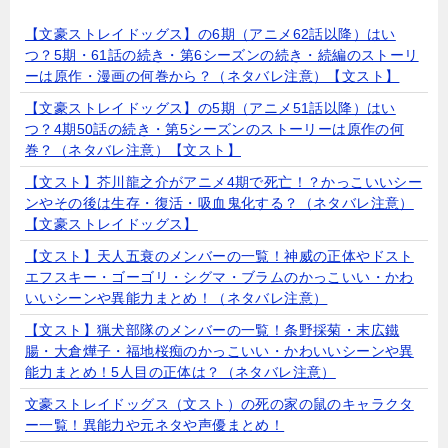
【文豪ストレイドッグス】の6期（アニメ62話以降）はい
つ？5期・61話の続き・第6シーズンの続き・続編のストーリ
ーは原作・漫画の何巻から？（ネタバレ注意）【文スト】
【文豪ストレイドッグス】の5期（アニメ51話以降）はい
つ？4期50話の続き・第5シーズンのストーリーは原作の何
巻？（ネタバレ注意）【文スト】
【文スト】芥川龍之介がアニメ4期で死亡！？かっこいいシー
ンやその後は生存・復活・吸血鬼化する？（ネタバレ注意）
【文豪ストレイドッグス】
【文スト】天人五衰のメンバーの一覧！神威の正体やドスト
エフスキー・ゴーゴリ・シグマ・ブラムのかっこいい・かわ
いいシーンや異能力まとめ！（ネタバレ注意）
【文スト】猟犬部隊のメンバーの一覧！条野採菊・末広鐵
腸・大倉燁子・福地桜痴のかっこいい・かわいいシーンや異
能力まとめ！5人目の正体は？（ネタバレ注意）
文豪ストレイドッグス（文スト）の死の家の鼠のキャラクタ
ー一覧！異能力や元ネタや声優まとめ！