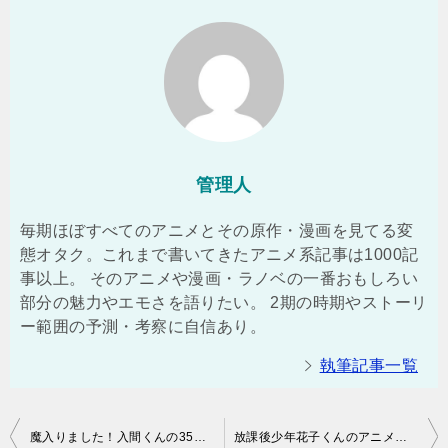
管理人
毎期ほぼすべてのアニメとその原作・漫画を見てる変
態オタク。これまで書いてきたアニメ系記事は1000記
事以上。 そのアニメや漫画・ラノベの一番おもしろい
部分の魅力やエモさを語りたい。 2期の時期やストーリ
ー範囲の予測・考察に自信あり。
執筆記事一覧
投
魔入りました！入間くんの35巻の発売日はいつ？表紙や特典にあらすじや感想！（ネタバレ注意）
放課後少年花子くんのアニメの1話「放課後の花子くん」「もっけの野望」は原作・漫画の何巻？ストーリー・あらすじと感想！（ネタバレ注意）