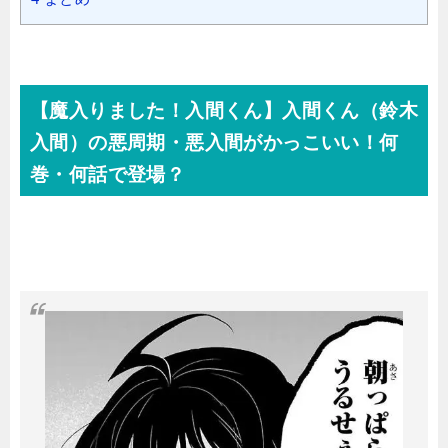
【魔入りました！入間くん】入間くん（鈴木
入間）の悪周期・悪入間がかっこいい！何
巻・何話で登場？