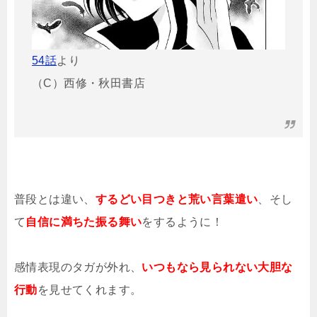
54話
より
（C）西修・秋田書店
普段とは違い、
するどい目つきと荒い言葉遣い
、そし
て
自信に満ちた振る舞い
をするように！
感情表現のタガが外れ、
いつもなら見られない大胆な
行動
を見せてくれます。