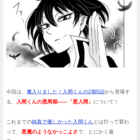
今回は、
魔入りました！入間くんの2期5話
から登場す
る、
入間くんの悪周期――「悪入間」
について！
これまでの
純真で優しかった入間くん
とは打って変わ
って、
悪魔のようなかっこよさ
で、とにかく最