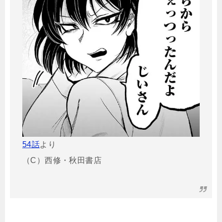
54話
より
（C）西修・秋田書店