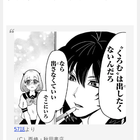
57話
より
（C）西修・秋田書店