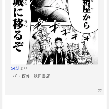
54話
より
（C）西修・秋田書店