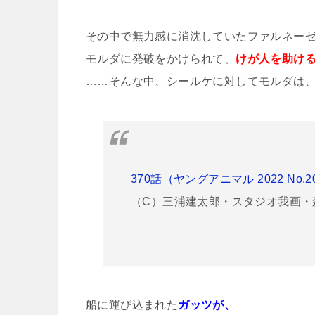
その中で無力感に消沈していたファルネー
モルダに発破をかけられて、
けが人を助け
……そんな中、シールケに対してモルダは
370話（ヤングアニマル 2022 No.
（C）三浦建太郎・スタジオ我画・
船に運び込まれた
ガッツが、