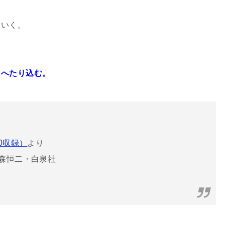
ていく。
くへたり込む。
20収録）
より
森恒二・白泉社