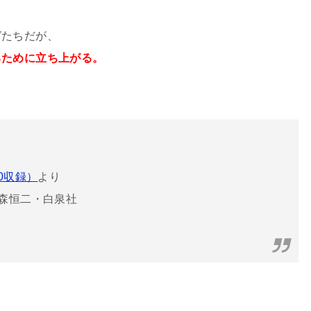
ゼたちだが、
るために立ち上がる。
、
20収録）
より
森恒二・白泉社