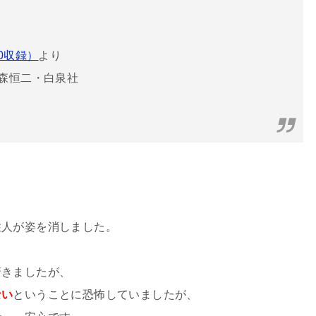
20収録）
より
森恒二・白泉社
住人が姿を消しました。
驚きましたが、
ない
ということに恐怖していましたが、