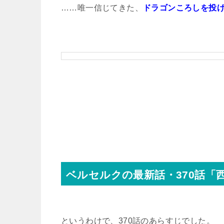
……唯一信じてきた、
ドラゴンころしを投
ベルセルクの最新話・370話「
というわけで、370話のあらすじでした。