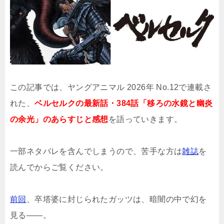
この記事では、ヤングアニマル 2026年 No.12で連載さ
れた、
ベルセルクの最新話・384話「移ろの水鏡と幽炎
の余光」のあらすじと感想
を語っていきます。
一部ネタバレを含んでしまうので、苦手な方は
雑誌
を
読んでからご覧ください。
前回
、卒塔婆に封じられたガッツは、暗闇の中で幻を
見る――。