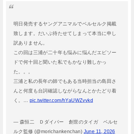
明日発売するヤングアニマルでベルセルク掲載
致します。だいぶ待たせてしまって本当に申し
訳ありません。
この回は三浦が二十年も悩みに悩んだエピソー
ドで何十回と聞いた私でもかなり難しかっ
た。。。
三浦と私の長年の師でもある当時担当の島田さ
んと何度も台詞確認しながらなんとかたどり着
く。…
pic.twitter.com/hYaUWZvvkd
— 森恒二 Ｄダイバー 創世のタイガ ベルセ
ルク監修 (@morichankenchan)
June 11, 2026