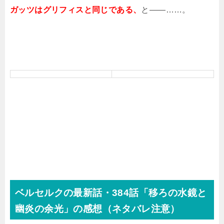
ガッツはグリフィスと同じである、
と――……。
ベルセルクの最新話・384話「移ろの水鏡と
幽炎の余光」の感想（ネタバレ注意）