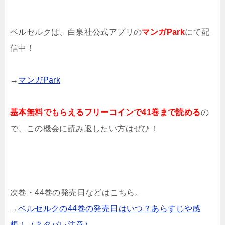
ベルセルクは、白泉社公式アプリの
マンガPark
にて配
信中！
→
マンガPark
基本無料でもらえるフリーコインで41巻まで読める
の
で、この機会に読み返したい方はぜひ！
次巻・44巻の発売日などはこちら。
→
ベルセルクの44巻の発売日はいつ？あらすじや感
想！（ネタバレ注意）