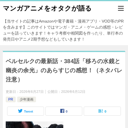
マンガアニメをオタクが語る
【当サイトの記事はAmazonや電子書籍・漫画アプリ・VOD等のPR
を含みます】このサイトではマンガ・アニメ・ゲームの感想・レビ
ューを語っていきます！キャラ考察や相関図を作ったり、単行本の
発売日やアニメ2期予想などもしていきます！
ベルセルクの最新話・384話「移ろの水鏡と
幽炎の余光」のあらすじの感想！（ネタバレ
注意）
更新日：
2026年6月27日
公開日：
2026年6月12日
PR
少年漫画
Tweet
0
0