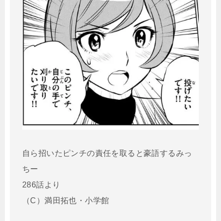
自ら招いたピンチの責任を取ると豪語するみっ
ちー
286話より
（C）満田拓也・小学館