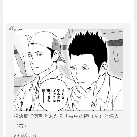
準決勝で英邦とあたる川枝中の陸（左）と海人
（右）
286話より