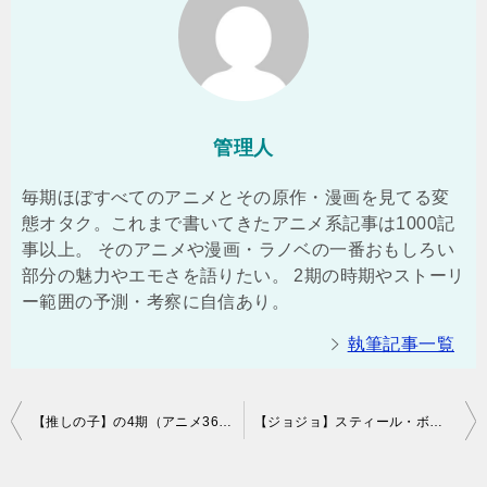
管理人
毎期ほぼすべてのアニメとその原作・漫画を見てる変
態オタク。これまで書いてきたアニメ系記事は1000記
事以上。 そのアニメや漫画・ラノベの一番おもしろい
部分の魅力やエモさを語りたい。 2期の時期やストーリ
ー範囲の予測・考察に自信あり。
執筆記事一覧
投
【推しの子】の4期（アニメ36話以降）はいつ？3期の続き・映画編は原作・漫画の何巻から？（ネタバレ注意）
【ジョジョ】スティール・ボール・ラン（7部）のスタンド・技術一覧！全キャラの能力や強さのまとめ！（ネタバレ注意）【SBR】
稿